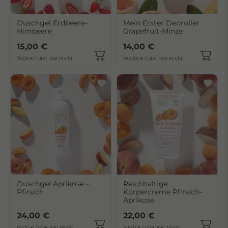
Duschgel Erdbeere-
Mein Erster Deoroller
Himbeere
Grapefruit-Minze
15,00 €
14,00 €
75,00 € / Liter, inkl. MwSt.
280,00 € / Liter, inkl. MwSt.
Duschgel Aprikose -
Reichhaltige
Pfirsich
Körpercreme Pfirsich-
Aprikose
24,00 €
22,00 €
60,00 € / Liter, inkl. MwSt.
146,67 € / Liter, inkl. MwSt.