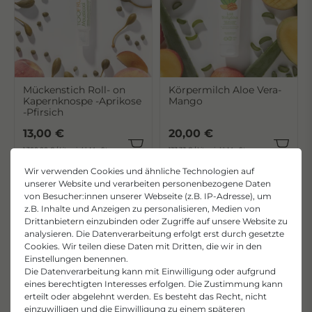
Mückenstich Roll- on
Körpermilch Aloe Vera-
Kapernknospe -Aprikose
Mango
-Pfirsich
13,00 €
20,00 €
1.300,00 € / Liter, inkl. MwSt.
133,33 € / Liter, inkl. MwSt.
Wir verwenden Cookies und ähnliche Technologien auf
unserer Website und verarbeiten personenbezogene Daten
von Besucher:innen unserer Webseite (z.B. IP-Adresse), um
z.B. Inhalte und Anzeigen zu personalisieren, Medien von
Drittanbietern einzubinden oder Zugriffe auf unsere Website zu
analysieren. Die Datenverarbeitung erfolgt erst durch gesetzte
Cookies. Wir teilen diese Daten mit Dritten, die wir in den
Einstellungen benennen.
Die Datenverarbeitung kann mit Einwilligung oder aufgrund
eines berechtigten Interesses erfolgen. Die Zustimmung kann
erteilt oder abgelehnt werden. Es besteht das Recht, nicht
einzuwilligen und die Einwilligung zu einem späteren