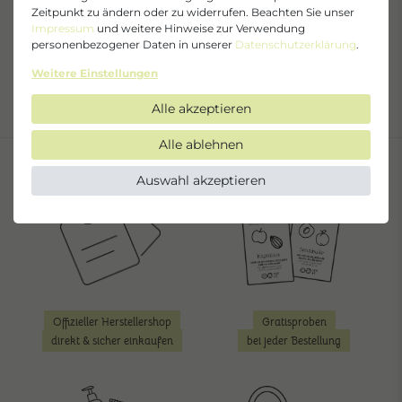
Massagebalsam
Intimhygieneschaum
Zeitpunkt zu ändern oder zu widerrufen. Beachten Sie unser
Aprikose-Kamille
Aloe Vera-Pfirsich
Impressum
und weitere Hinweise zur Verwendung
personenbezogener Daten in unserer
Daten­schutz­erklärung
.
18,00 €
16,00 €
Weitere Einstellungen
240,00 € / Liter, inkl. MwSt.
160,00 € / Liter, inkl. MwSt.
Alle akzeptieren
Alle ablehnen
Auswahl akzeptieren
Offizieller Herstellershop
Gratisproben
direkt & sicher einkaufen
bei jeder Bestellung