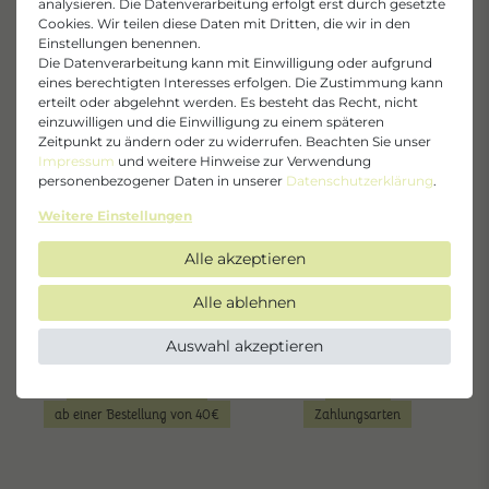
analysieren. Die Datenverarbeitung erfolgt erst durch gesetzte
Cookies. Wir teilen diese Daten mit Dritten, die wir in den
Einstellungen benennen.
Die Datenverarbeitung kann mit Einwilligung oder aufgrund
eines berechtigten Interesses erfolgen. Die Zustimmung kann
erteilt oder abgelehnt werden. Es besteht das Recht, nicht
einzuwilligen und die Einwilligung zu einem späteren
Zeitpunkt zu ändern oder zu widerrufen. Beachten Sie unser
Offizieller Herstellershop
Gratisproben
Impressum
und weitere Hinweise zur Verwendung
direkt & sicher einkaufen
bei jeder Bestellung
personenbezogener Daten in unserer
Daten­schutz­erklärung
.
Weitere Einstellungen
Alle akzeptieren
Alle ablehnen
Auswahl akzeptieren
Kostenloser Versand
Sichere
ab einer Bestellung von 40€
Zahlungsarten