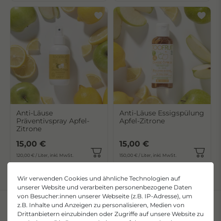
Anti-Läuse
Anti-Läuse Essigspülung
Präventivspray Apfel-
Apfel-Zitrone
Zitrone
15,00 €
15,00 €
120,00 € / Liter, inkl. MwSt.
150,00 € / Liter, inkl. MwSt.
Wir verwenden Cookies und ähnliche Technologien auf
unserer Website und verarbeiten personenbezogene Daten
von Besucher:innen unserer Webseite (z.B. IP-Adresse), um
z.B. Inhalte und Anzeigen zu personalisieren, Medien von
Drittanbietern einzubinden oder Zugriffe auf unsere Website zu