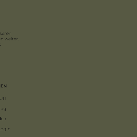
seren
n weiter.
s
MEN
UIT
log
den
Login