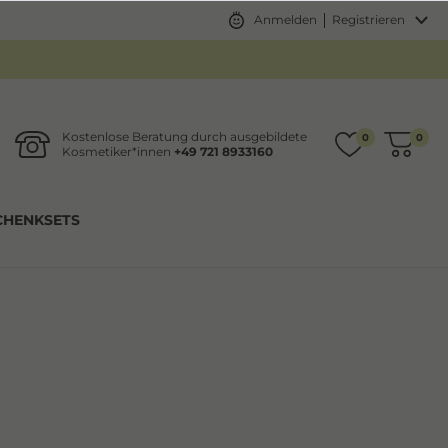
Anmelden
Registrieren
Kostenlose Beratung durch ausgebildete
0
0
Kosmetiker*innen
+49 721 8933160
CHENKSETS