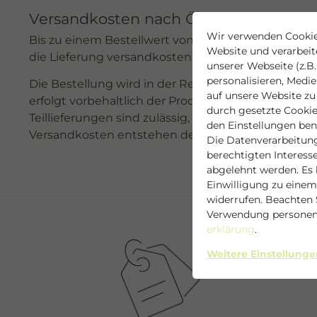
Versandkosten nach Österreich
Wir verwenden Cookie
Bis zu einem Bestellwert von 49,99 € wird eine Ve
Website und verarbei
die Lieferung versandkostenfrei.
unserer Webseite (z.B.
personalisieren, Medi
Die Bestellung wird in der Regel innerhalb von 3 
auf unsere Website zu 
erfolgt vorbehaltlich der Produktverfügbarkeit in
durch gesetzte Cookies
Teillieferungen sind zulässig, soweit für den Best
den Einstellungen be
Versandkosten entstehen dem Besteller dadurch n
Die Datenverarbeitung
berechtigten Interess
abgelehnt werden. Es b
Einwilligung zu einem
widerrufen. Beachten 
Verwendung personen
erklärung
.
Weitere Einstellung