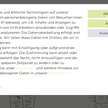
s und ähnliche Technologien auf unserer
rsandkostenpauschale in Höhe von 5,00 € je Bestellung 
Al
ten personenbezogene Daten von Besucher:innen
 IP-Adresse), um z.B. Inhalte und Anzeigen zu
A
en von Drittanbietern einzubinden oder Zugriffe
Arbeitstagen bearbeitet und an den Versanddienstleiste
analysieren. Die Datenverarbeitung erfolgt erst
Ausw
nerhalb Deutschlands von 5 Werktagen, außerhalb Deutsch
. Wir teilen diese Daten mit Dritten, die wir in
eller zumutbar. Dies gilt vor allem bei Lieferengpässen 
nennen.
icht.
 kann mit Einwilligung oder aufgrund eines
es erfolgen. Die Zustimmung kann erteilt oder
esteht das Recht, nicht einzuwilligen und die
 späteren Zeitpunkt zu ändern oder zu
Sie unser
Impressum
und weitere Hinweise zur
bezogener Daten in unserer
Daten­schutz­
en