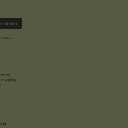
nnieren
 Weitere
seren
n weiter.
s
MEN