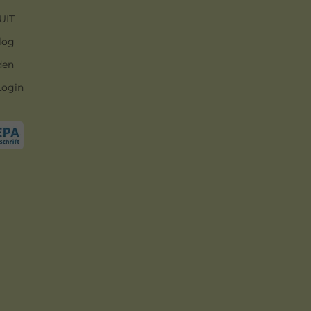
UIT
log
den
Login