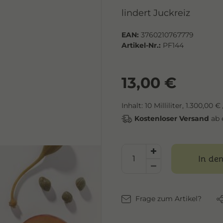
lindert Juckreiz
EAN:
3760210767779
Artikel-Nr.:
PF144
13,00 €
Inhalt:
10
Milliliter
,
1.300,00 € 
Kostenloser Versand
ab 
In de
Frage zum Artikel?