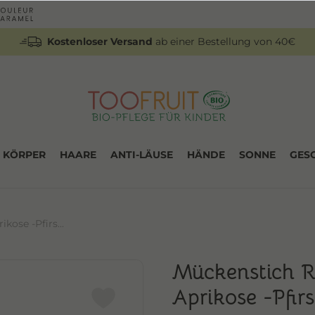
Kostenloser Versand
ab einer Bestellung von 40€
KÖRPER
HAARE
ANTI-LÄUSE
HÄNDE
SONNE
GES
kose -Pfirs...
Mückenstich R
Aprikose -Pfirs