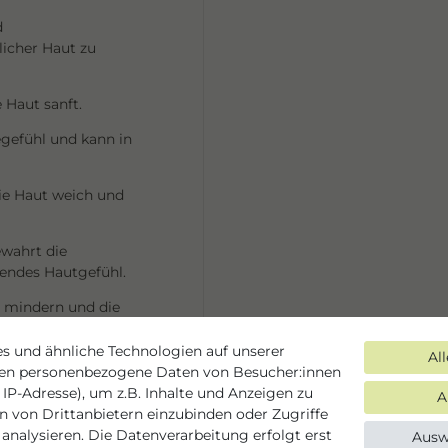
d
icher Haut zu
 Haut sanft.
gefühl und kann in
ie Haut weich und
ewahrt die
ttendes Hautgefühl.
u mindern und die
s und ähnliche Technologien auf unserer
Al
ten personenbezogene Daten von Besucher:innen
 IP-Adresse), um z.B. Inhalte und Anzeigen zu
A
en von Drittanbietern einzubinden oder Zugriffe
analysieren. Die Datenverarbeitung erfolgt erst
Ausw