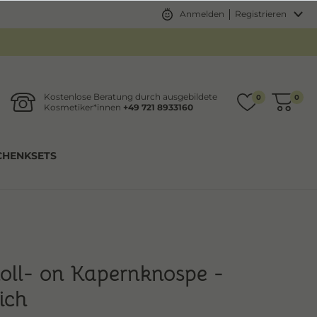
Anmelden
Registrieren
Kostenlose Beratung durch ausgebildete
0
0
Kosmetiker*innen
+49 721 8933160
CHENKSETS
oll- on Kapernknospe -
ich