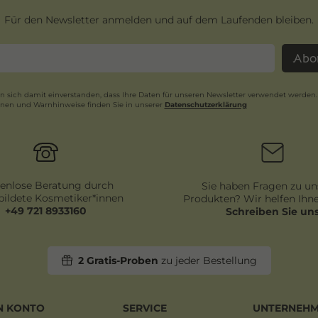
Für den Newsletter anmelden und auf dem Laufenden bleiben.
Abo
en sich damit einverstanden, dass Ihre Daten für unseren Newsletter verwendet werden.
onen und Warnhinweise finden Sie in unserer
Daten­schutz­erklärung
Newsletter
Honig
enlose Beratung durch
Sie haben Fragen zu un
ildete Kosmetiker*innen
Produkten? Wir helfen Ihne
+49 721 8933160
Schreiben Sie un
2 Gratis-Proben
zu jeder Bestellung
N KONTO
SERVICE
UNTERNEH