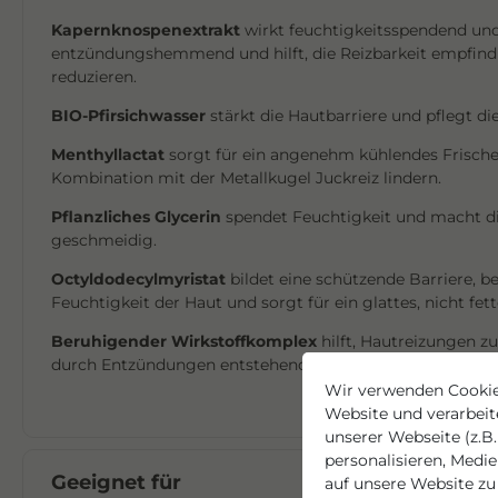
Kapernknospenextrakt
wirkt feuchtigkeitsspendend un
entzündungshemmend und hilft, die Reizbarkeit empfindl
reduzieren.
BIO-Pfirsichwasser
stärkt die Hautbarriere und pflegt die
Menthyllactat
sorgt für ein angenehm kühlendes Frische
Kombination mit der Metallkugel Juckreiz lindern.
Pflanzliches Glycerin
spendet Feuchtigkeit und macht d
geschmeidig.
Octyldodecylmyristat
bildet eine schützende Barriere, b
Feuchtigkeit der Haut und sorgt für ein glattes, nicht fe
Beruhigender Wirkstoffkomplex
hilft, Hautreizungen z
durch Entzündungen entstehende Wärme auszugleichen.
Wir verwenden Cookie
Website und verarbei
unserer Webseite (z.B.
personalisieren, Medi
Geeignet für
auf unsere Website zu 