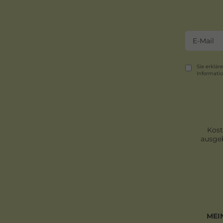
Sie erklär
Informati
Kost
ausgeb
MEI