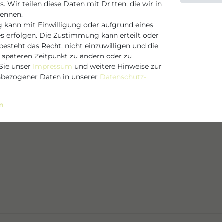
. Wir teilen diese Daten mit Dritten, die wir in
der entwickelt und ist
nennen.
ungen nach Insekten-
 kann mit Einwilligung oder aufgrund eines
irkt gezielt auf
es erfolgen. Die Zustimmung kann erteilt oder
 für ein angenehmes
esteht das Recht, nicht einzuwilligen und die
 du die Tube leicht
 im Alltag.
 späteren Zeitpunkt zu ändern oder zu
ons über die Stelle und
Sie unser
Impressum
und weitere Hinweise zur
bezogener Daten in unserer
Daten­schutz­
WATER*, GLYCERIN,
MYRISTATE, CAPPARIS
E,
en
, MENTHOL, CITRIC
ODIUM BENZOATE
rankreich