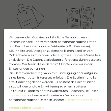
Wir verwenden Cookies und ähnliche Technologien auf
unserer Website und verarbeiten personenbezogene Daten
Offizieller Herstellershop
Gratisproben
von Besucher:innen unserer Webseite (z.B. IP-Adresse), um
direkt & sicher einkaufen
bei jeder Bestellung
z.B. Inhalte und Anzeigen zu personalisieren, Medien von
Drittanbietern einzubinden oder Zugriffe auf unsere Website zu
analysieren. Die Datenverarbeitung erfolgt erst durch gesetzte
Cookies. Wir teilen diese Daten mit Dritten, die wir in den
Einstellungen benennen.
Die Datenverarbeitung kann mit Einwilligung oder aufgrund
eines berechtigten Interesses erfolgen. Die Zustimmung kann
erteilt oder abgelehnt werden. Es besteht das Recht, nicht
einzuwilligen und die Einwilligung zu einem späteren
Zeitpunkt zu ändern oder zu widerrufen. Beachten Sie unser
Impressum
und weitere Hinweise zur Verwendung
Kostenloser Versand
Sichere
personenbezogener Daten in unserer
Daten­schutz­erklärung
.
ab einer Bestellung von 40€
Zahlungsarten
Weitere Einstellungen