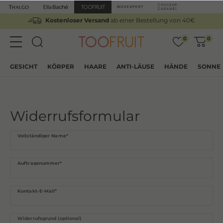
Kostenloser Versand
ab einer Bestellung von 40€
0
0
GESICHT
KÖRPER
HAARE
ANTI-LÄUSE
HÄNDE
SONNE
Widerrufs­formular
Ceres::Template.mailFormHoneypotLabel
Vollständiger Name*
Auftragsnummer*
Kontakt-E-Mail*
Widerrufsgrund (optional)