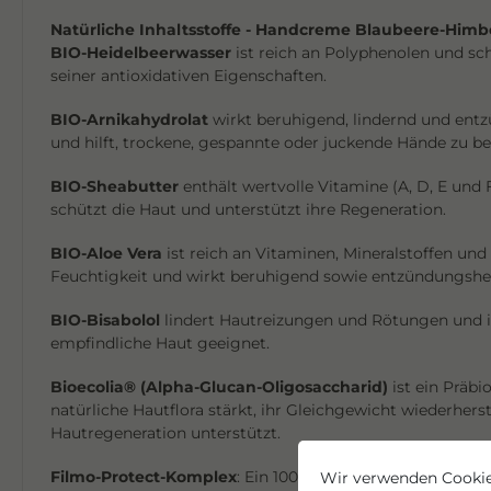
Natürliche Inhaltsstoffe - Handcreme Blaubeere-Himb
BIO-Heidelbeerwasser
ist reich an Polyphenolen und sc
seiner antioxidativen Eigenschaften.
BIO-Arnikahydrolat
wirkt beruhigend, lindernd und e
und hilft, trockene, gespannte oder juckende Hände zu b
BIO-Sheabutter
enthält wertvolle Vitamine (A, D, E und F)
schützt die Haut und unterstützt ihre Regeneration.
BIO-Aloe Vera
ist reich an Vitaminen, Mineralstoffen un
Feuchtigkeit und wirkt beruhigend sowie entzündungs
BIO-Bisabolol
lindert Hautreizungen und Rötungen und i
empfindliche Haut geeignet.
Bioecolia® (Alpha-Glucan-Oligosaccharid)
ist ein Präbi
natürliche Hautflora stärkt, ihr Gleichgewicht wiederherst
Hautregeneration unterstützt.
Filmo-Protect-Komplex
: Ein 100 % pflanzlicher Wirkstof
Wir verwenden Cookie