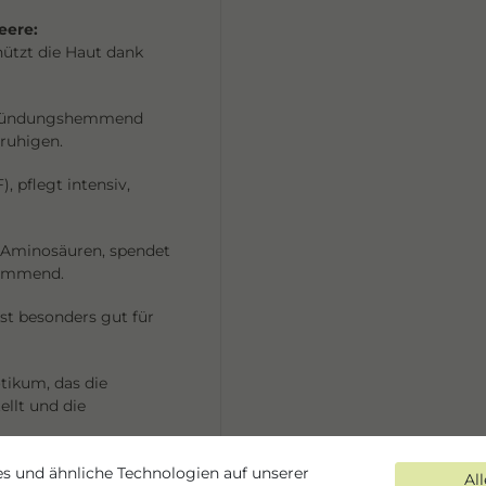
eere:
hützt die Haut dank
ntzündungshemmend
eruhigen.
, pflegt intensiv,
d Aminosäuren, spendet
hemmend.
st besonders gut für
otikum, das die
ellt und die
fkomplex aus BIO-
s und ähnliche Technologien auf unserer
Al