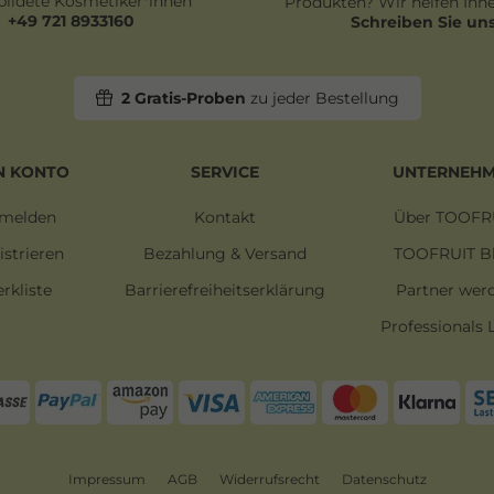
ildete Kosmetiker*innen
Produkten? Wir helfen Ihne
+49 721 8933160
Schreiben Sie un
2 Gratis-Proben
zu jeder Bestellung
N KONTO
SERVICE
UNTERNEH
melden
Kontakt
Über TOOFR
istrieren
Bezahlung & Versand
TOOFRUIT B
rkliste
Barrierefreiheitserklärung
Partner wer
Professionals 
Impressum
AGB
Widerrufsrecht
Datenschutz