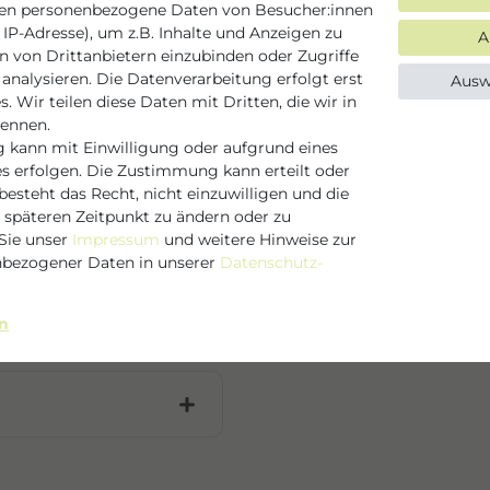
en Hauttalg
ten personenbezogene Daten von Besucher:innen
d die empfindliche
 IP-Adresse), um z.B. Inhalte und Anzeigen zu
A
en von Drittanbietern einzubinden oder Zugriffe
analysieren. Die Datenverarbeitung erfolgt erst
Ausw
. Wir teilen diese Daten mit Dritten, die wir in
nennen.
 kann mit Einwilligung oder aufgrund eines
es erfolgen. Die Zustimmung kann erteilt oder
esteht das Recht, nicht einzuwilligen und die
Nagellack Minze
 späteren Zeitpunkt zu ändern oder zu
dcreme trockene Hände
Sie unser
Impressum
und weitere Hinweise zur
enfrohe Nägel – ideal
bezogener Daten in unserer
Daten­schutz­
 trockene Haut auf
en
R*, GLYCERIN,
ENYLALKOHOL,
SER*,
SS) OIL*, PARFUM
OLACTON, ALPHA-