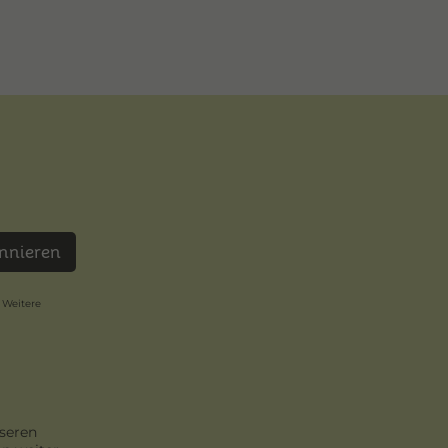
nnieren
 Weitere
seren