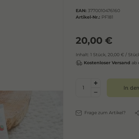
EAN:
3770010476160
Artikel-Nr.:
PF181
20,00 €
Inhalt:
1
Stück
,
20,00 € / Stüc
Kostenloser Versand
ab 
In de
Frage zum Artikel?