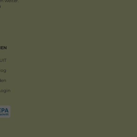
n weiter.
s
MEN
UIT
log
den
Login