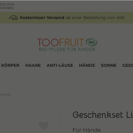
Kostenloser Versand
ab einer Bestellung von 40€
KÖRPER
HAARE
ANTI-LÄUSE
HÄNDE
SONNE
GES
rland
Geschenkset L
Für Hände