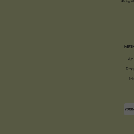
ausgeb
MEI
An
Reg
Me