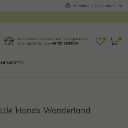
Anmelden
Registrieren
Kostenlose Beratung durch ausgebildete
0
0
Kosmetiker*innen
+49 721 8933160
CHENKSETS
ittle Hands Wonderland