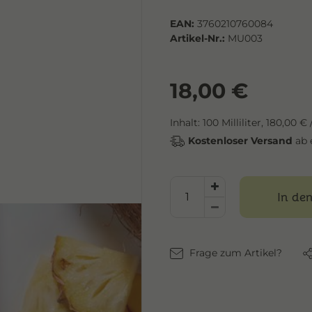
EAN:
3760210760084
Artikel-Nr.:
MU003
18,00 €
Inhalt:
100
Milliliter
,
180,00 € /
Kostenloser Versand
ab 
In de
Frage zum Artikel?