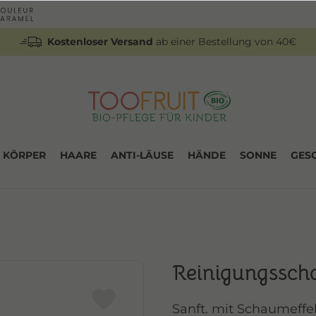
Kostenloser Versand
ab einer Bestellung von 40€
KÖRPER
HAARE
ANTI-LÄUSE
HÄNDE
SONNE
GES
Reinigungssc
Sanft. mit Schaumeffek