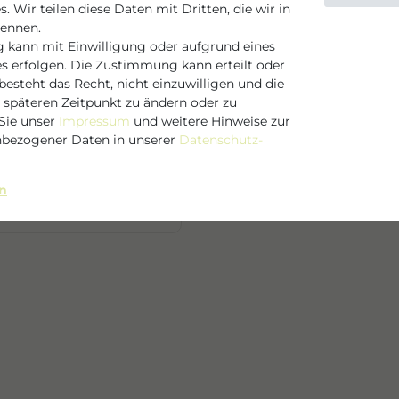
. Wir teilen diese Daten mit Dritten, die wir in
nennen.
 kann mit Einwilligung oder aufgrund eines
e speziell für
es erfolgen. Die Zustimmung kann erteilt oder
che, normale sowie
esteht das Recht, nicht einzuwilligen und die
ichtsreinigung am
 späteren Zeitpunkt zu ändern oder zu
. Gib ein wenig
Sie unser
Impressum
und weitere Hinweise zur
assiere alles leicht
bezogener Daten in unserer
Daten­schutz­
t gründlich mit Wasser
ab. Zum Schluss trägst
 WASSER*, GLYCERIN,
en
 deine Haut weich und
GLUCOSID,
NOLEAT,
FERMENT-FILTRAT,
CHTEXTRAKT,
ERROHR) EXTRAKT,
rankreich
IMBEERE) SAMENÖL*,
 CITRUS LIMON
, ACER SACCHARUM
FRUCHTÖL,
AT * Zutaten aus