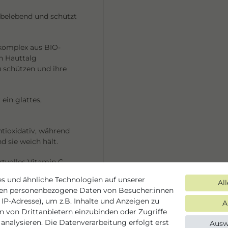
, belebend und schützt
fkomplex aus BIO-
en Hauttalg
 schützen und ihre
ein glattes,
ntioxidativ, während
d sie weich hält.
rtvolles Vitamin C
schen, reinigen,
s und ähnliche Technologien auf unserer
Al
ten personenbezogene Daten von Besucher:innen
 IP-Adresse), um z.B. Inhalte und Anzeigen zu
A
en von Drittanbietern einzubinden oder Zugriffe
analysieren. Die Datenverarbeitung erfolgt erst
Ausw