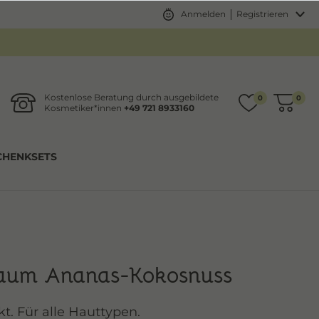
Anmelden
Registrieren
Kostenlose Beratung durch ausgebildete
0
0
Kosmetiker*innen
+49 721 8933160
CHENKSETS
haum Ananas-Kokosnuss
t. Für alle Hauttypen.