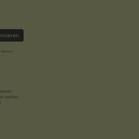
nnieren
 Weitere
seren
n weiter.
s