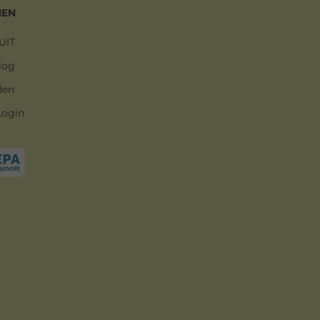
MEN
UIT
log
den
Login