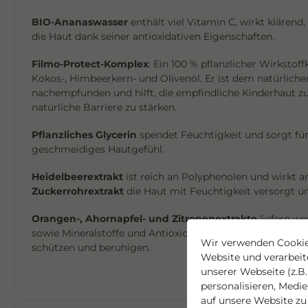
BIO-Ananaswasser
enthält viel Vitamin C, wirkt klärend
die Haut dank seiner antioxidativen Eigenschaften.
Filmo-Protect-Komplex
: Ein 100 % pflanzlicher Wirkstof
Kokos-, Himbeerkern- und Olivenöl. Er ist dem natürlich
nachempfunden und hilft, die empfindliche Kinderhaut zu
natürliche Barriere zu stärken.
Pflanzliches Glycerin
spendet Feuchtigkeit und sorgt für 
geschmeidiges Hautgefühl.
Heidelbeerextrakt
ist reich an Polyphenolen und wirkt a
Zuckerrohrextrakt
die Haut mit Feuchtigkeit versorgt un
Orangen-, Ahornapfel- und Zitronenextrakte
liefern we
sowie Mineralstoffe und Antioxidantien, die die Haut erfri
Wir verwenden Cookie
schützen und beruhigen.
Website und verarbei
unserer Webseite (z.B.
personalisieren, Medi
auf unsere Website zu 