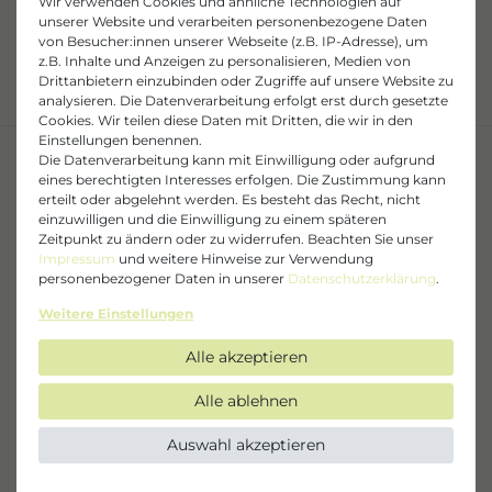
Wir verwenden Cookies und ähnliche Technologien auf
unserer Website und verarbeiten personenbezogene Daten
Hersteller
von Besucher:innen unserer Webseite (z.B. IP-Adresse), um
Laboratoire Allistère SAS
z.B. Inhalte und Anzeigen zu personalisieren, Medien von
Drittanbietern einzubinden oder Zugriffe auf unsere Website zu
89 Route de la Reine , 92100 Boulogne
analysieren. Die Datenverarbeitung erfolgt erst durch gesetzte
Billancourt, Frankreich
Cookies. Wir teilen diese Daten mit Dritten, die wir in den
contact@toofruit.com
Einstellungen benennen.
Die Datenverarbeitung kann mit Einwilligung oder aufgrund
eines berechtigten Interesses erfolgen. Die Zustimmung kann
erteilt oder abgelehnt werden. Es besteht das Recht, nicht
einzuwilligen und die Einwilligung zu einem späteren
Zeitpunkt zu ändern oder zu widerrufen. Beachten Sie unser
Impressum
und weitere Hinweise zur Verwendung
personenbezogener Daten in unserer
Daten­schutz­erklärung
.
Weitere Einstellungen
Offizieller Herstellershop
Gratisproben
Alle akzeptieren
direkt & sicher einkaufen
bei jeder Bestellung
Alle ablehnen
Auswahl akzeptieren