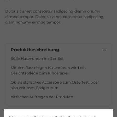
Dolor sit amet consetetur sadipscing diam nonumy
eirmod tempor. Dolor sit amet consetetur sadipscing
diam nonumy eirmod tempor.
Produktbeschreibung
Süße Hasenohren im 3 er Set
Mit den flauschigen Hasenohren wird die
Gesichtspflege zum Kinderspiel!
Ob als stylisches Accessoire zum Osterfest, oder
also zeitloses Gadget zum
einfachen Auftragen der Produkte.
Hersteller-Informationen